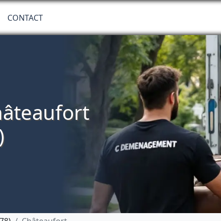
CONTACT
âteaufort
)