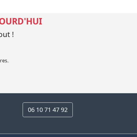
JOURD'HUI
ut !
res.
06 10 71 47 92