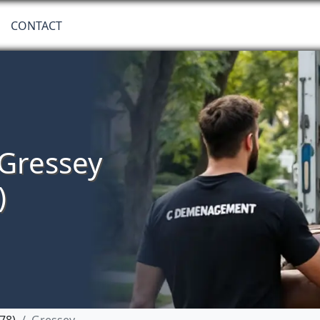
CONTACT
Gressey
)