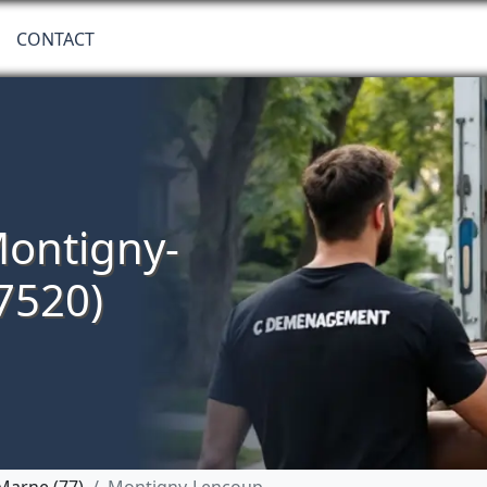
CONTACT
ontigny-
7520)