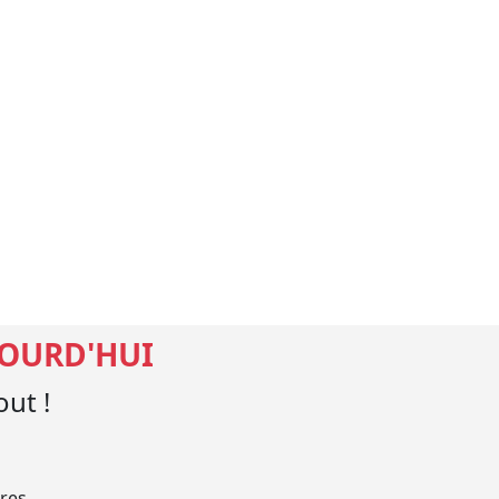
JOURD'HUI
ut !
res.