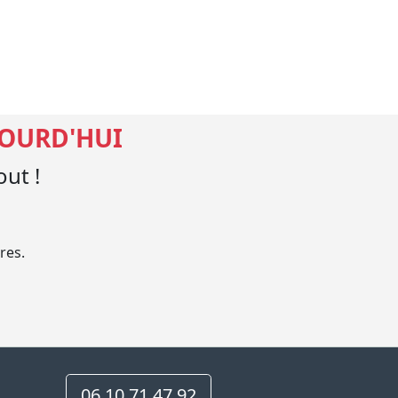
JOURD'HUI
ut !
res.
06 10 71 47 92